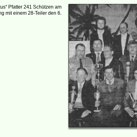
us“ Pfatter 241 Schützen am
ung mit einem 28-Teiler den 6.