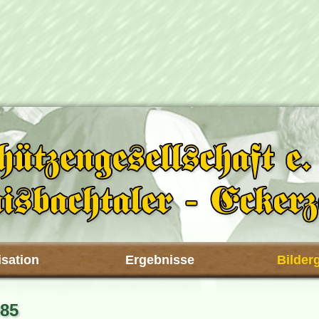
sation
Ergebnisse
Bilder
985