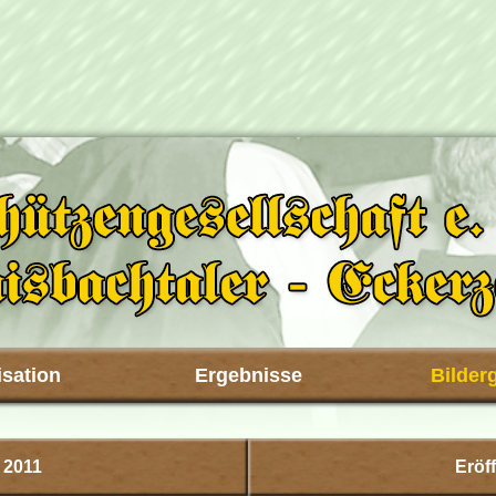
sation
Ergebnisse
Bilder
 2011
Eröf